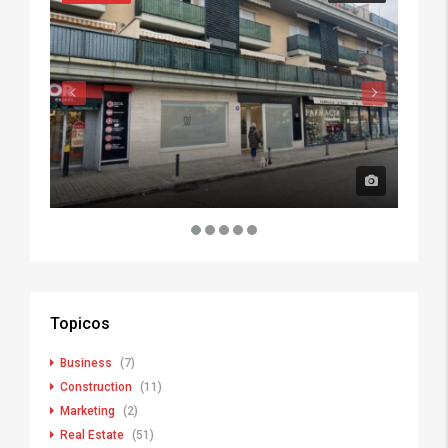
Topicos
Business
(7)
Construction
(11)
Marketing
(2)
Real Estate
(51)