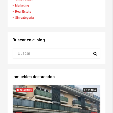
Marketing
Real Estate
Sin categoría
Buscar en el blog
Inmuebles destacados
DESTACADO
EN VENTA
DESTA