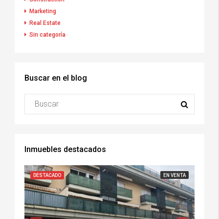
Marketing
Real Estate
Sin categoría
Buscar en el blog
Inmuebles destacados
DESTACADO
EN VENTA
DESTA