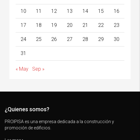
10
11
12
13
14
15
16
17
18
19
20
21
22
23
24
25
26
27
28
29
30
31
« May
Sep »
¿Quienes somos?
PROIPISA es una empresa dedicada a la construcción y
promoción de edificios.