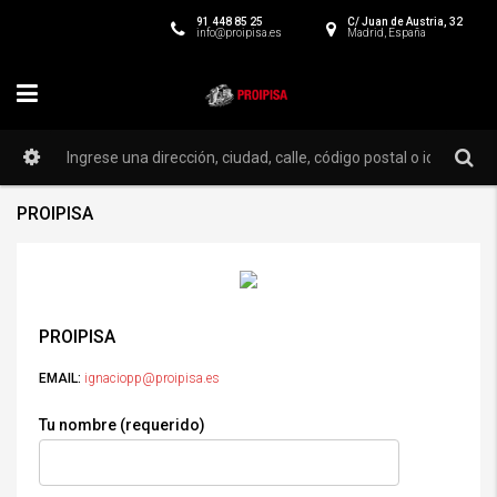
91 448 85 25
C/ Juan de Austria, 32
info@proipisa.es
Madrid, España
PROIPISA
PROIPISA
EMAIL:
ignaciopp@proipisa.es
Tu nombre (requerido)