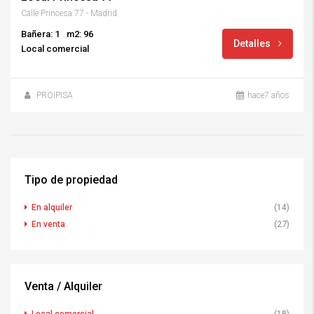
Calle Princesa 77 - Madrid
Bañera: 1
m2: 96
Detalles
Local comercial
PROIPISA
hace7 años
Tipo de propiedad
En alquiler
(14)
En venta
(27)
Venta / Alquiler