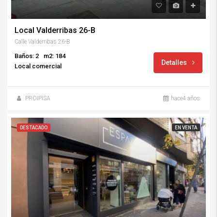
Local Valderribas 26-B
Calle Valderribas 26-B
Baños: 2
m2: 184
Detalles
Local comercial
PROIPISA
hace4 años
DESTACADO
EN VENTA