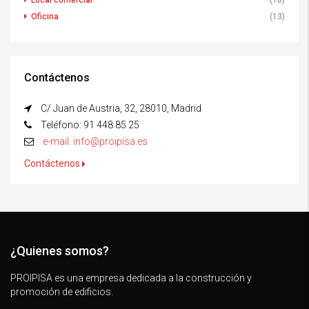
Local comercial
(18)
Oficina
(13)
Contáctenos
C/ Juan de Austria, 32, 28010, Madrid
Teléfono: 91 448 85 25
e-mail: info@proipisa.es
Contáctenos
¿Quienes somos?
PROIPISA es una empresa dedicada a la construcción y
promoción de edificios.