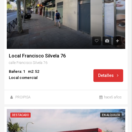
Local Francisco Silvela 76
calle Francisco Silvela 76
Bañera: 1
m2: 52
Detalles
Local comercial
PROIPISA
hace5 años
DESTACADO
EN ALQUILER