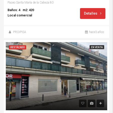
Paseo Santa María de la Cabeza 80
Baños: 4
m2: 420
Detalles
Local comercial
PROIPISA
hace3 años
DESTACADO
EN VENTA