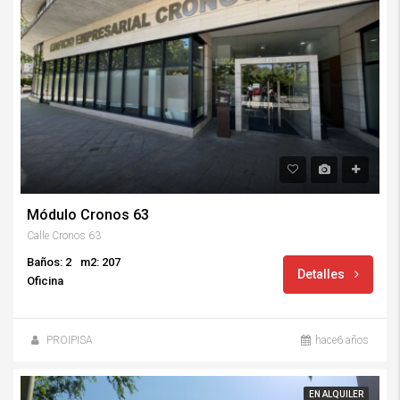
Módulo Cronos 63
Calle Cronos 63
Baños: 2
m2: 207
Detalles
Oficina
PROIPISA
hace6 años
EN ALQUILER