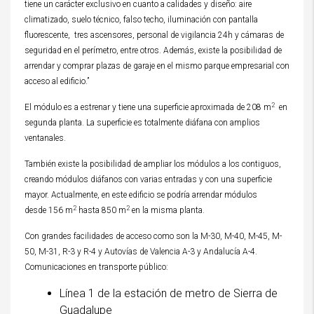
tiene un carácter exclusivo en cuanto a calidades y diseño: aire
climatizado, suelo técnico, falso techo, iluminación con pantalla
fluorescente, tres ascensores, personal de vigilancia 24h y cámaras de
seguridad en el perímetro, entre otros. Además, existe la posibilidad de
arrendar y comprar plazas de garaje en el mismo parque empresarial con
acceso al edificio.”
2
El módulo es a estrenar y tiene una superficie aproximada de 208 m
en
segunda planta. La superficie es totalmente diáfana con amplios
ventanales.
También existe la posibilidad de ampliar los módulos a los contiguos,
creando módulos diáfanos con varias entradas y con una superficie
mayor. Actualmente, en este edificio se podría arrendar módulos
2
2
desde 156 m
hasta 850 m
en la misma planta.
Con grandes facilidades de acceso com
o son la M-30, M-40, M-45, M-
50, M-31, R-3 y R-4 y Autovías de Valencia A-3 y Andalucía A-4.
Comunicaciones en transporte público:
Línea 1 de la estación de metro de Sierra de
Guadalupe