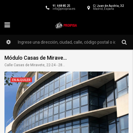
91 448 85 25
C/ Juan de Austria, 32
info@proipisa.es
Madrid, España
Módulo Casas de Miravete 22-A
Calle Casas de Miravete, 22-24 - 28031
EN ALQUILER