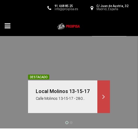
91 448 85 25
C/ Juan de Austria, 32
info@proipisa.es
Madrid, España
CADO
cal Molinos 13-15-17
Plant
Calle Molinos 13-15-17 - 28039