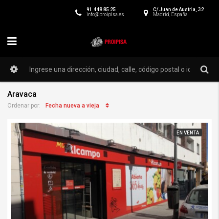
91 448 85 25
C/ Juan de Austria, 32
info@proipisa.es
Madrid, España
Aravaca
Fecha nueva a vieja
Ordenar por:
EN VENTA