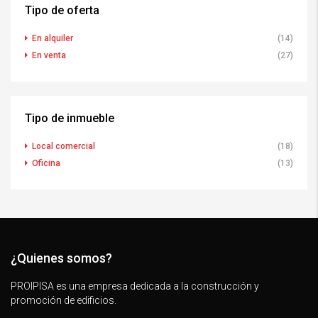
Tipo de oferta
En alquiler
(14)
En venta
(27)
Tipo de inmueble
Local comercial
(18)
Oficina
(13)
¿Quienes somos?
PROIPISA es una empresa dedicada a la construcción y
promoción de edificios.